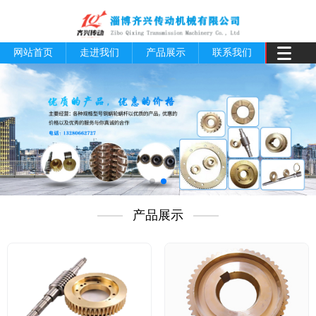
网站首页
走进我们
产品展示
联系我们
产品展示