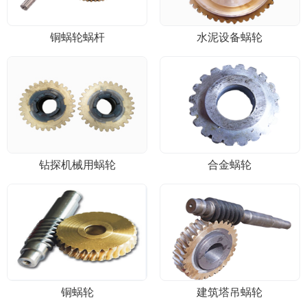
铜蜗轮蜗杆
水泥设备蜗轮
钻探机械用蜗轮
合金蜗轮
铜蜗轮
建筑塔吊蜗轮