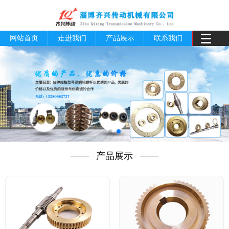
网站首页
走进我们
产品展示
联系我们
产品展示